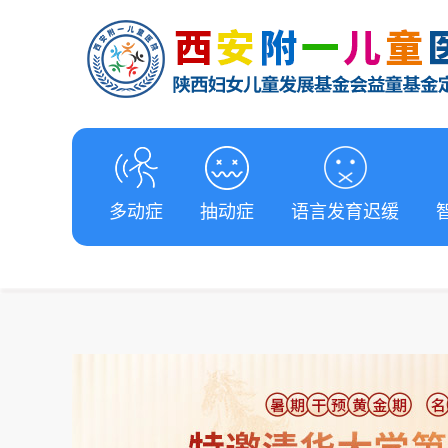
多动症
抽动症
语言发育迟缓