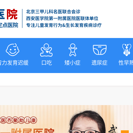
智力发育迟缓
口吃
矮小症
遗尿症
性早