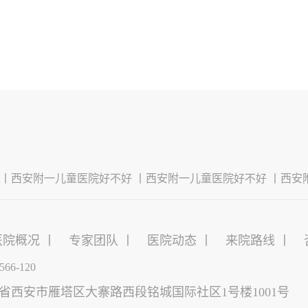
 丨
西安附一儿童医院好不好 丨
西安附一儿童医院好不好 丨
西安
医院概况 丨
专家团队 丨
医院动态 丨
来院路线 丨
566-120
省西安市雁塔区大寨路西段铭城国际社区1号楼1001号